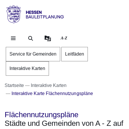
Direkt zum Kopf der Se
Direkt zum Inhalt
Direkt zum Fuß der Sei
Hessen
-
Bauleitplanung
A-Z
Service für Gemeinden
Leitfäden
Interaktive Karten
Startseite
Interaktive Karten
Interaktive Karte Flächennutzungspläne
Flächennutzungspläne
Städte und Gemeinden von A - Z auf