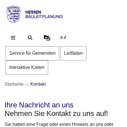
Direkt zum Kopf der Se
Direkt zum Inhalt
Direkt zum Fuß der Sei
Hessen
-
Bauleitplanung
A-Z
Service für Gemeinden
Leitfäden
Interaktive Karten
Startseite
Kontakt
Ihre Nachricht an uns
Nehmen Sie Kontakt zu uns auf!
Sie haben eine Frage oder einen Hinweis an uns oder