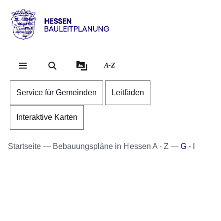
Direkt zum Kopf der Se
Direkt zum Inhalt
Direkt zum Fuß der Sei
Hessen
-
Bauleitplanung
A-Z
Service für Gemeinden
Leitfäden
Interaktive Karten
Startseite
Bebauungspläne in Hessen A - Z
G - I