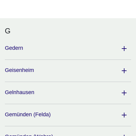
Öffnet sich in einem neuen Fenster
Öffnet sich in einem neuen Fenster
Öffnet sich in einem neuen Fenster
Öffnet sich in einem neuen Fenster
Öffnet sich in einem neuen Fenster
G
Gedern
Geisenheim
Gelnhausen
Gemünden (Felda)